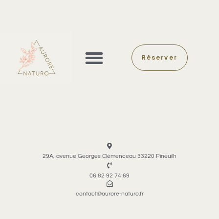
Réserver
MASSAGES & REIKI
CONTENUS OFFERTS
29A, avenue Georges Clémenceau 33220 Pineuilh
06 82 92 74 69
contact@aurore-naturo.fr