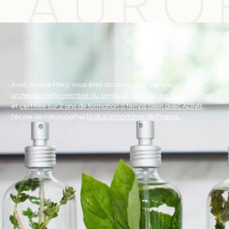
AURO
Avec Aurore Méry, vous êtes accompagné par une
professionnelle membre du syndicat national des naturopathes
et
certifiée sur 2 ans de formation à temps plein avec ADNR
,
l’école de naturopathie
la plus importante de France.